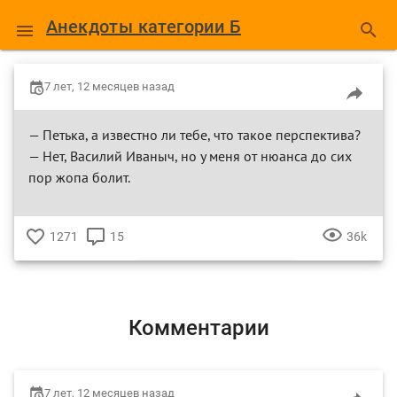
Анекдоты категории Б
7 лет, 12 месяцев назад
— Петька, а известно ли тебе, что такое перспектива?
— Нет, Василий Иваныч, но у меня от нюанса до сих
пор жопа болит.
1271
15
36k
♥
КОММЕНТАРИЕВ
ПРОСМ
ВАСИЛИЙ ИВАНОВИЧ
ПЕТЬКА
Комментарии
7 лет, 12 месяцев назад