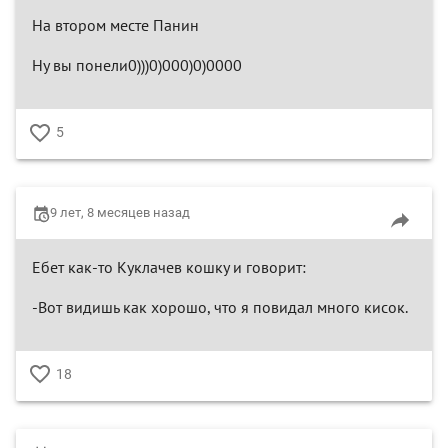
На втором месте Панин
Ну вы понели0)))0)000)0)0000
5
♥
9 лет, 8 месяцев назад
Ебет как-то Куклачев кошку и говорит:
-Вот видишь как хорошо, что я повидал много кисок.
18
♥