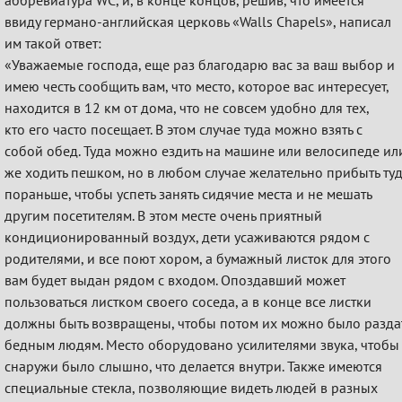
ввиду германо-английская церковь «Walls Chaрels», написал
им такой ответ:
«Уважаемые господа, еще раз благодарю вас за ваш выбор и
имею честь сообщить вам, что место, которое вас интересует,
находится в 12 км от дома, что не совсем удобно для тех,
кто его часто посещает. В этом случае туда можно взять с
собой обед. Туда можно ездить на машине или велосипеде ил
же ходить пешком, но в любом случае желательно прибыть ту
пораньше, чтобы успеть занять сидячие места и не мешать
другим посетителям. В этом месте очень приятный
кондиционированный воздух, дети усаживаются рядом с
родителями, и все поют хором, а бумажный листок для этого
вам будет выдан рядом с входом. Опоздавший может
пользоваться листком своего соседа, а в конце все листки
должны быть возвращены, чтобы потом их можно было разда
бедным людям. Место оборудовано усилителями звука, чтобы
снаружи было слышно, что делается внутри. Также имеются
специальные стекла, позволяющие видеть людей в разных