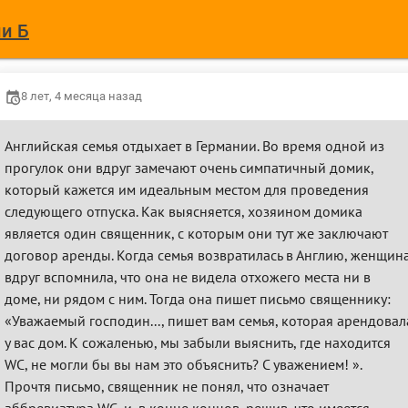
и Б
8 лет, 4 месяца назад
Английская семья отдыхает в Германии. Во время одной из
прогулок они вдруг замечают очень симпатичный домик,
который кажется им идеальным местом для проведения
следующего отпуска. Как выясняется, хозяином домика
является один священник, с которым они тут же заключают
договор аренды. Когда семья возвратилась в Англию, женщин
вдруг вспомнила, что она не видела отхожего места ни в
доме, ни рядом с ним. Тогда она пишет письмо священнику:
«Уважаемый господин..., пишет вам семья, которая арендовал
у вас дом. К сожаленью, мы забыли выяснить, где находится
WC, не могли бы вы нам это объяснить? С уважением! ».
Прочтя письмо, священник не понял, что означает
аббревиатура WC, и, в конце концов, решив, что имеется