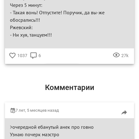
Через 5 минут:
- Такая вонь! Отпустите! Поручик, да вы-же
обосрались!!!
Ржевский:
- Ни хуя, танцуем!!!
1037
6
27k
♥
КОММЕНТАРИЕВ
ПРОСМ
РЖЕВСКИЙ
НАТАША РОСТОВА
Комментарии
7 лет, 5 месяцев назад
>очередной ебанутый анек про говно
Узнаю почерк маэстро