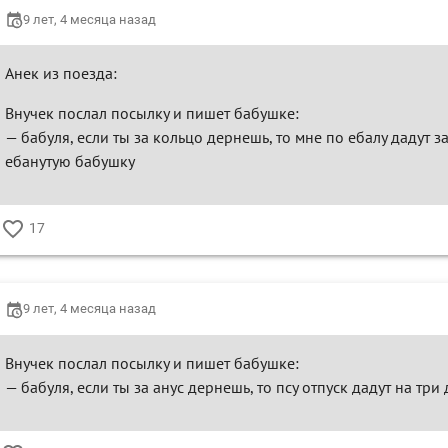
9 лет, 4 месяца назад
Анек из поезда:
Внучек послал посылку и пишет бабушке:
— бабуля, если ты за кольцо дернешь, то мне по ебалу дадут з
ебанутую бабушку
17
♥
9 лет, 4 месяца назад
Внучек послал посылку и пишет бабушке:
— бабуля, если ты за анус дернешь, то псу отпуск дадут на три