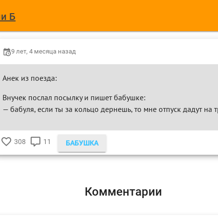
и Б
9 лет, 4 месяца назад
Анек из поезда:
Внучек послал посылку и пишет бабушке:
— бабуля, если ты за кольцо дернешь, то мне отпуск дадут на 
308
11
БАБУШКА
♥
КОММЕНТАРИЕВ
Комментарии