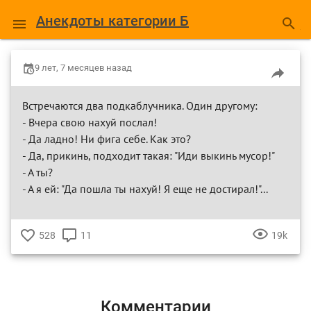
Анекдоты категории Б
9 лет, 7 месяцев назад
Встречаются два подкаблучника. Один другому:
- Вчера свою нахуй послал!
- Да ладно! Ни фига себе. Как это?
- Да, прикинь, подходит такая: "Иди выкинь мусор!"
- А ты?
- А я ей: "Да пошла ты нахуй! Я еще не достирал!"...
528
11
19k
♥
КОММЕНТАРИЕВ
ПРОСМ
Комментарии