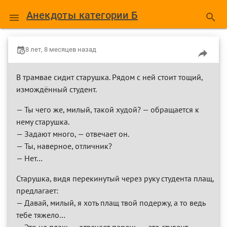
Анекдоты категории Б
8 лет, 8 месяцев назад
В трамвае сидит старушка. Рядом с ней стоит тощий,
измождённый студент.
— Ты чего же, милый, такой худой? — обращается к
нему старушка.
— Задают много, — отвечает он.
— Ты, наверное, отличник?
— Нет…
Старушка, видя перекинутый через руку студента плащ,
предлагает:
— Давай, милый, я хоть плащ твой подержу, а то ведь
тебе тяжело…
— Это не плащ, — отвечает парень, — это студент