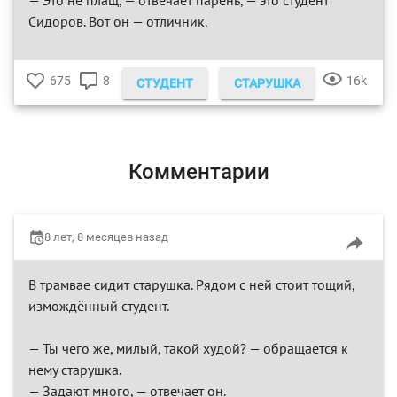
Сидоров. Вот он — отличник.
675
8
16k
СТУДЕНТ
СТАРУШКА
♥
КОММЕНТАРИЕВ
ПРОСМ
Комментарии
8 лет, 8 месяцев назад
В трамвае сидит старушка. Рядом с ней стоит тощий,
измождённый студент.
— Ты чего же, милый, такой худой? — обращается к
нему старушка.
— Задают много, — отвечает он.