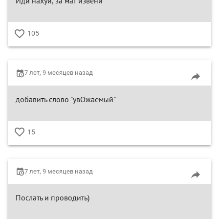
Иди нахуй, за мат извени
105
♥
7 лет, 9 месяцев назад
добавить слово "увОжаемый"
15
♥
7 лет, 9 месяцев назад
Послать и проводить)