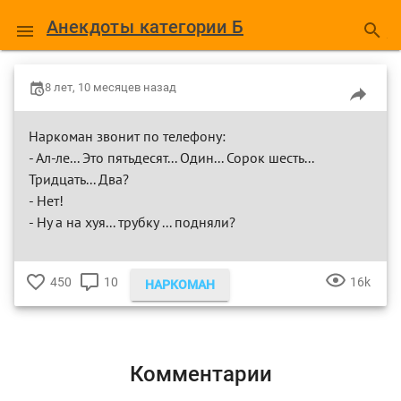
Анекдоты категории Б
8 лет, 10 месяцев назад
Наркоман звонит по телефону:
- Ал-ле... Это пятьдесят... Один... Сорок шесть...
Тридцать... Два?
- Нет!
- Ну а на хуя... трубку ... подняли?
450
10
16k
НАРКОМАН
♥
КОММЕНТАРИЕВ
ПРОСМ
Комментарии