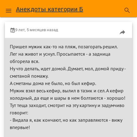
Анекдоты категории Б
9 лет, 5 месяцев назад
Пришел мужик как-то на пляж, позагорать решил.
Лег на живот и уснул. Просыпается - а задница
обгорела вся.
Ну что делать, идет домой. Думает, мол, домой приду -
сметаной помажу.
А сметаны дома не было, но был кефир.
Мужик взял весь кефир, вылил в тазик и сел. А кефир
холодный, да еще и шары в нем болтаются - хорошо!
Тут теща заходит, смотрит на эту картину и задумчиво
говорит:
- Видала я, как кончают, но как заправляются - вижу
впервые!