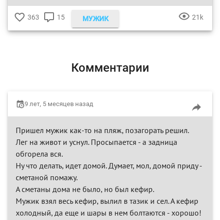
363
15
21k
МУЖИК
♥
КОММЕНТАРИЕВ
ПРОСМ
Комментарии
9 лет, 5 месяцев назад
Пришел мужик как-то на пляж, позагорать решил.
Лег на живот и уснул. Просыпается - а задница
обгорела вся.
Ну что делать, идет домой. Думает, мол, домой приду -
сметаной помажу.
А сметаны дома не было, но был кефир.
Мужик взял весь кефир, вылил в тазик и сел. А кефир
холодный, да еще и шары в нем болтаются - хорошо!