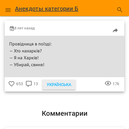
Анекдоты категории Б
8 лет назад
Провідниця в поїзді:
— Хто нахаркiв?
— Я на Харкiв!
— Убирай, свиня!
653
13
17k
УКРАЇНСЬКА
♥
КОММЕНТАРИЕВ
ПРОСМ
Комментарии