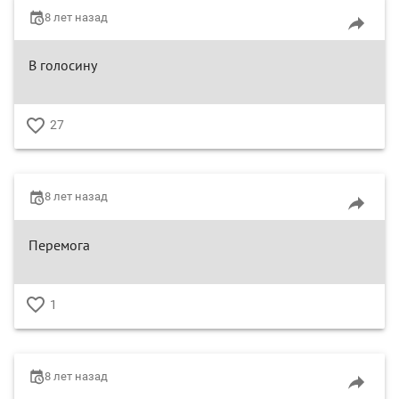
8 лет назад
В голосину
27
♥
8 лет назад
Перемога
1
♥
8 лет назад