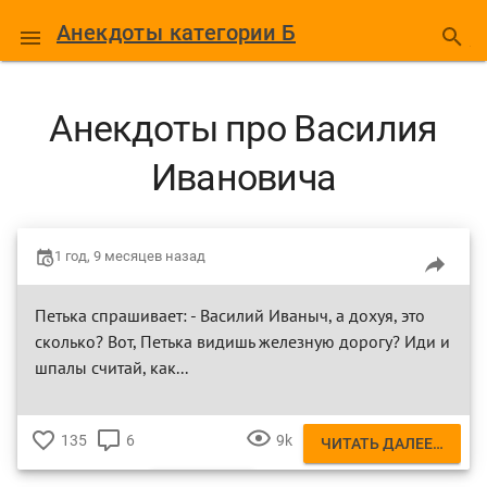
Анекдоты категории Б
Анекдоты про Василия
Ивановича
1 год, 9 месяцев назад
Петька спрашивает: - Василий Иваныч, а дохуя, это
сколько? Вот, Петька видишь железную дорогу? Иди и
шпалы считай, как...
135
6
9k
ЧИТАТЬ ДАЛЕЕ…
♥
КОММЕНТАРИЕВ
ПРОСМОТР