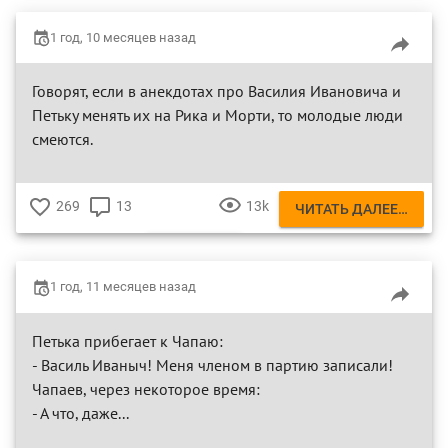
ПЕТЬКА
1 год, 10 месяцев назад
ВАСИЛИЙ ИВАНОВИЧ
Говорят, если в анекдотах про Василия Ивановича и
Петьку менять их на Рика и Морти, то молодые люди
смеются.
269
13
13k
ЧИТАТЬ ДАЛЕЕ…
♥
КОММЕНТАРИЕВ
ПРОСМОТРОВ
ПЕТЬКА
1 год, 11 месяцев назад
ВАСИЛИЙ ИВАНОВИЧ
Петька прибегает к Чапаю:
- Василь Иваныч! Меня членом в партию записали!
Чапаев, через некоторое время:
- А что, даже...