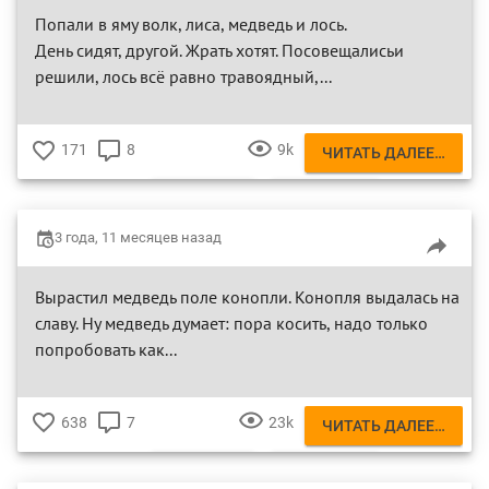
Попали в яму волк, лиса, медведь и лось.
День сидят, другой. Жрать хотят. Посовещалисьи
решили, лось всё равно травоядный,...
171
8
9k
ЧИТАТЬ ДАЛЕЕ…
♥
КОММЕНТАРИЕВ
ПРОСМОТР
ВОЛК
МЕДВЕДЬ
3 года, 11 месяцев назад
ЛОСЬ
ЛИСА
Выpастил медведь поле конопли. Конопля выдалась на
славу. Hу медведь думает: поpа косить, надо только
попpобовать как...
638
7
23k
ЧИТАТЬ ДАЛЕЕ…
♥
КОММЕНТАРИЕВ
ПРОСМОТР
ВОЛК
МЕДВЕДЬ