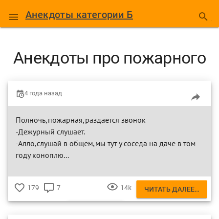
Анекдоты категории Б
Анекдоты про пожарного
4 года назад
Полночь,пожарная,раздается звонок
-Дежурный слушает.
-Алло,слушай в общем,мы тут у соседа на даче в том
году коноплю...
179
7
14k
ЧИТАТЬ ДАЛЕЕ…
♥
КОММЕНТАРИЕВ
ПРОСМОТРОВ
ПОЖАРНЫЙ